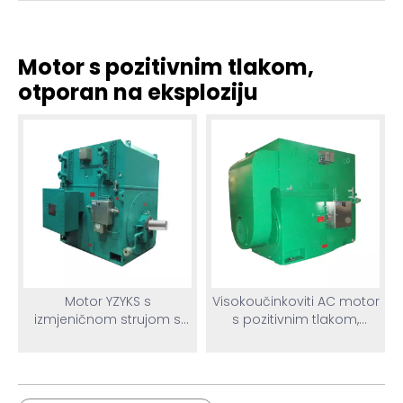
Motor s pozitivnim tlakom,
otporan na eksploziju
Motor YZYKS s
Visokoučinkoviti AC motor
izmjeničnom strujom s
s pozitivnim tlakom,
pozitivnim tlakom,
otporan na eksploziju
zaštićen od eksplozije
YZYKK