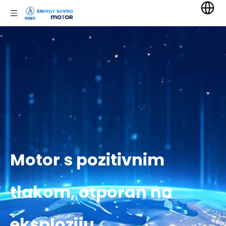
Motor s pozitivnim
tlakom, otporan na
eksploziju