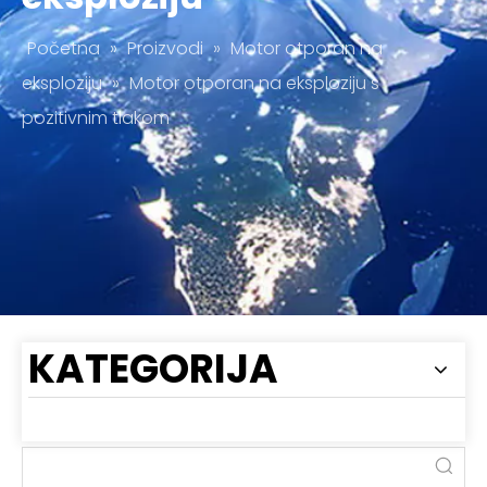
Početna
»
Proizvodi
»
Motor otporan na
eksploziju
»
Motor otporan na eksploziju s
pozitivnim tlakom
KATEGORIJA