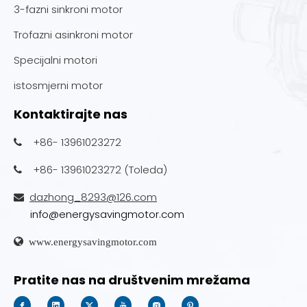
3-fazni sinkroni motor
Trofazni asinkroni motor
Specijalni motori
istosmjerni motor
Kontaktirajte nas
+86- 13961023272

+86- 13961023272 (Toleda)

dazhong_8293@126.com

info@energysavingmotor.com

www.energysavingmotor.com
Pratite nas na društvenim mrežama